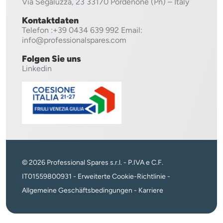
Via Segaluzza, 23
33170 Pordenone (Pn) – Italy
Kontaktdaten
Telefon
:+39 0434 639 992
Email:
info@professionalspares.com
Folgen Sie uns
Linkedin
© 2026 Professional Spares s.r.l. - P.IVA e C.F.
IT01559800931 -
Erweiterte Cookie-Richtlinie
-
Allgemeine Geschäftsbedingungen
-
Karriere