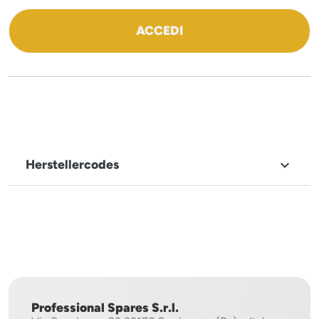
ACCEDI
Herstellercodes

MARKENNAME
Mach
Professional Spares S.r.l.