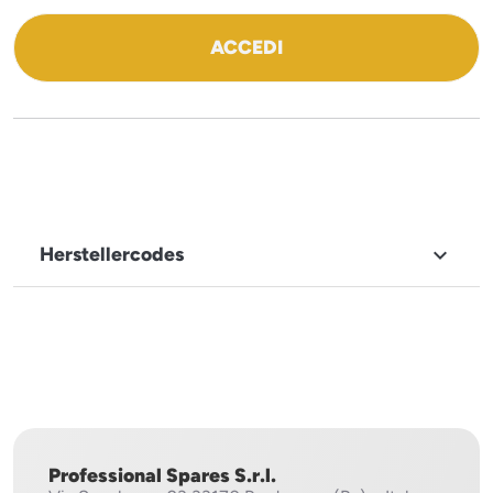
ACCEDI
Herstellercodes

MARKENNAME
Mach
Professional Spares S.r.l.