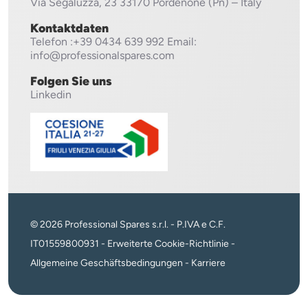
Via Segaluzza, 23
33170 Pordenone (Pn) – Italy
Kontaktdaten
Telefon
:+39 0434 639 992
Email:
info@professionalspares.com
Folgen Sie uns
Linkedin
© 2026 Professional Spares s.r.l. - P.IVA e C.F.
IT01559800931 -
Erweiterte Cookie-Richtlinie
-
Allgemeine Geschäftsbedingungen
-
Karriere