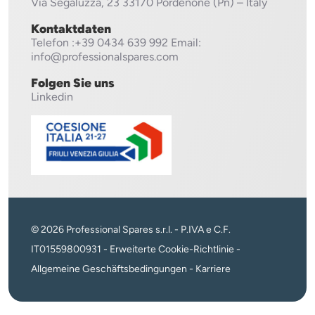
Via Segaluzza, 23
33170 Pordenone (Pn) – Italy
Kontaktdaten
Telefon
:+39 0434 639 992
Email:
info@professionalspares.com
Folgen Sie uns
Linkedin
© 2026 Professional Spares s.r.l. - P.IVA e C.F.
IT01559800931 -
Erweiterte Cookie-Richtlinie
-
Allgemeine Geschäftsbedingungen
-
Karriere