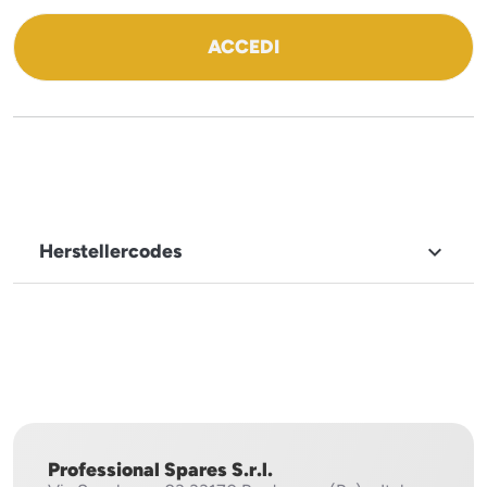
ACCEDI
Herstellercodes

MARKENNAME
Imesa
Professional Spares S.r.l.