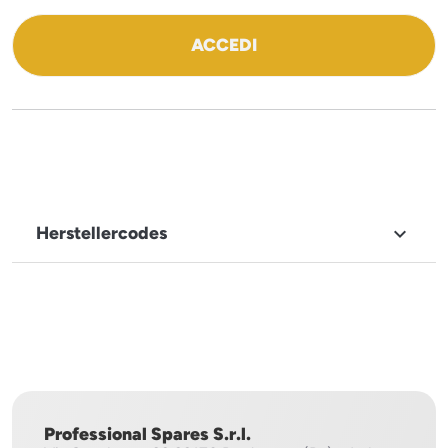
ACCEDI
Herstellercodes

MARKENNAME
Angelo
Po
Professional Spares S.r.l.