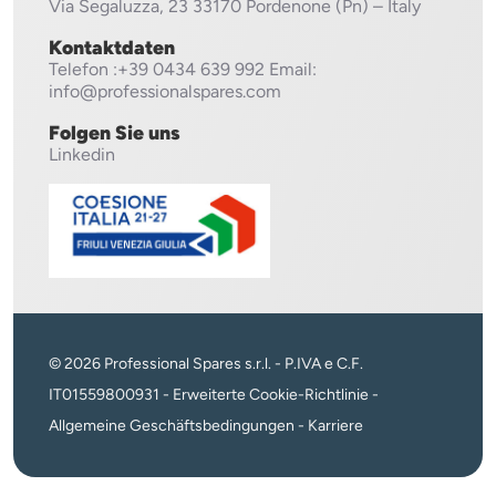
Via Segaluzza, 23
33170 Pordenone (Pn) – Italy
Kontaktdaten
Telefon
:+39 0434 639 992
Email:
info@professionalspares.com
Folgen Sie uns
Linkedin
© 2026 Professional Spares s.r.l. - P.IVA e C.F.
IT01559800931 -
Erweiterte Cookie-Richtlinie
-
Allgemeine Geschäftsbedingungen
-
Karriere