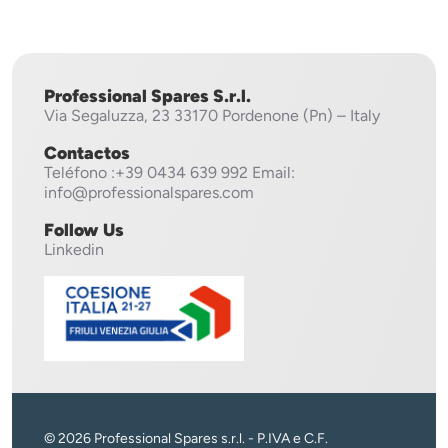
Metos
Professional Spares S.r.l.
Via Segaluzza, 23
33170 Pordenone (Pn) – Italy
Contactos
Teléfono
:+39 0434 639 992
Email:
info@professionalspares.com
Follow Us
Linkedin
© 2026 Professional Spares s.r.l. - P.IVA e C.F.