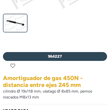
964227
favorite_border
Amortiguador de gas 450N -
distancia entre ejes 245 mm
cilindro Ø 19x118 mm, vástago Ø 8x85 mm, pernos
roscados M8x13 mm