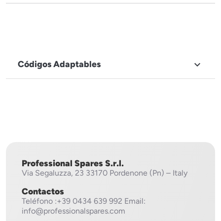
Códigos Adaptables

NOMBRE DE LA MARCA
Evco
Professional Spares S.r.l.
Via Segaluzza, 23
33170 Pordenone (Pn) – Italy
Contactos
Teléfono
:+39 0434 639 992
Email:
info@professionalspares.com