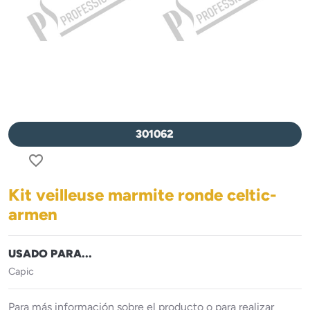
301062
favorite_border
Kit veilleuse marmite ronde celtic-
armen
USADO PARA...
Capic
Para más información sobre el producto o para realizar