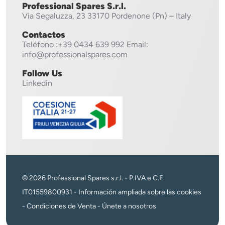
Professional Spares S.r.l.
Via Segaluzza, 23
33170 Pordenone (Pn) – Italy
Contactos
Teléfono
:+39 0434 639 992
Email:
info@professionalspares.com
Follow Us
Linkedin
© 2026 Professional Spares s.r.l. - P.IVA e C.F.
IT01559800931 -
Información ampliada sobre las cookies
-
Condiciones de Venta
-
Únete a nosotros