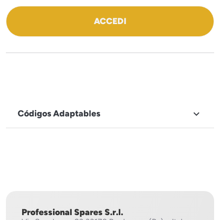
ACCEDI
Códigos Adaptables

NOMBRE DE LA MARCA
Mach
Professional Spares S.r.l.