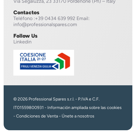
Via Segaluzza, 23
33170 Pordenone (Pn) – Italy
Contactos
Teléfono
:+39 0434 639 992
Email:
info@professionalspares.com
Follow Us
Linkedin
© 2026 Professional Spares s.r.l. - P.IVA e C.F.
IT01559800931 -
Información ampliada sobre las cookies
-
Condiciones de Venta
-
Únete a nosotros