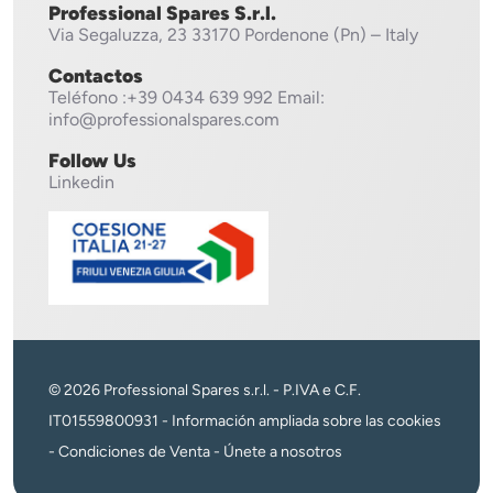
Professional Spares S.r.l.
Via Segaluzza, 23
33170 Pordenone (Pn) – Italy
Contactos
Teléfono
:+39 0434 639 992
Email:
info@professionalspares.com
Follow Us
Linkedin
© 2026 Professional Spares s.r.l. - P.IVA e C.F.
IT01559800931 -
Información ampliada sobre las cookies
-
Condiciones de Venta
-
Únete a nosotros