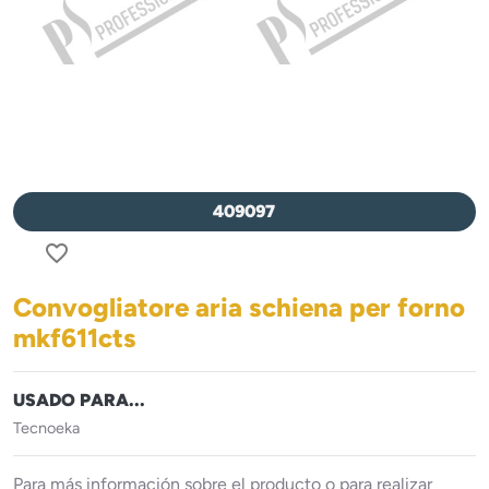
409097
favorite_border
Convogliatore aria schiena per forno
mkf611cts
USADO PARA...
Tecnoeka
Para más información sobre el producto o para realizar