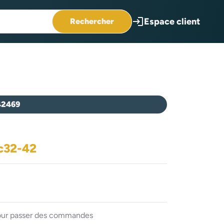
login
Espace client
Rechercher
42469
tc32-42
 pour passer des commandes