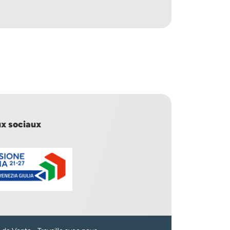
x sociaux
n