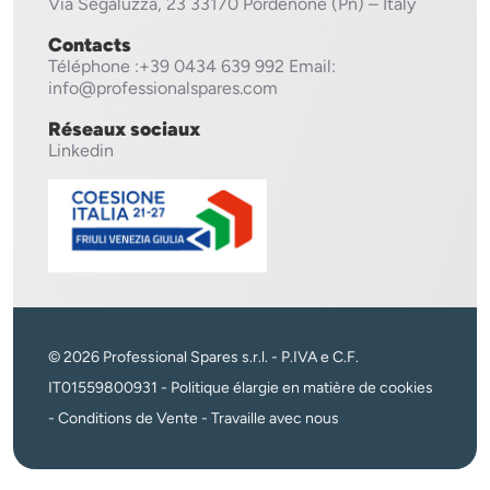
Via Segaluzza, 23
33170 Pordenone (Pn) – Italy
Contacts
Téléphone
:+39 0434 639 992
Email:
info@professionalspares.com
Réseaux sociaux
Linkedin
© 2026 Professional Spares s.r.l. - P.IVA e C.F.
IT01559800931 -
Politique élargie en matière de cookies
-
Conditions de Vente
-
Travaille avec nous