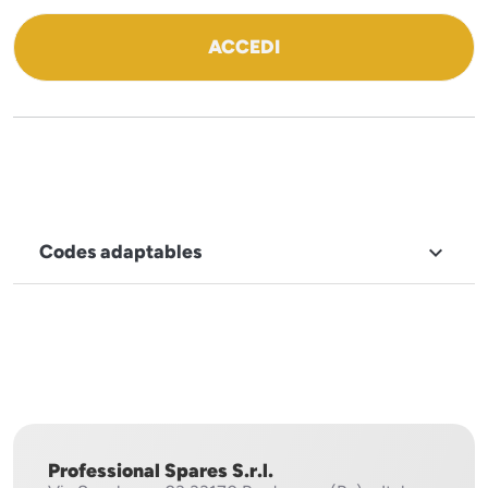
ACCEDI
Codes adaptables

MARQUE
Mach
Professional Spares S.r.l.