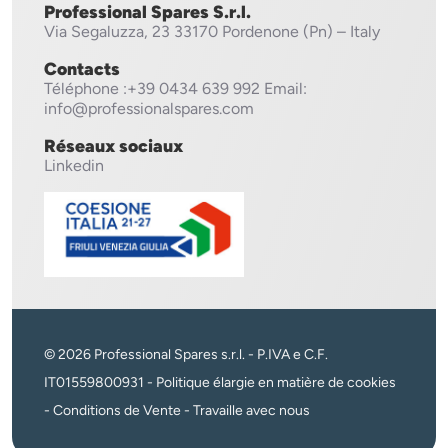
Professional Spares S.r.l.
Via Segaluzza, 23
33170 Pordenone (Pn) – Italy
Contacts
Téléphone
:+39 0434 639 992
Email:
info@professionalspares.com
Réseaux sociaux
Linkedin
© 2026 Professional Spares s.r.l. - P.IVA e C.F.
IT01559800931 -
Politique élargie en matière de cookies
-
Conditions de Vente
-
Travaille avec nous