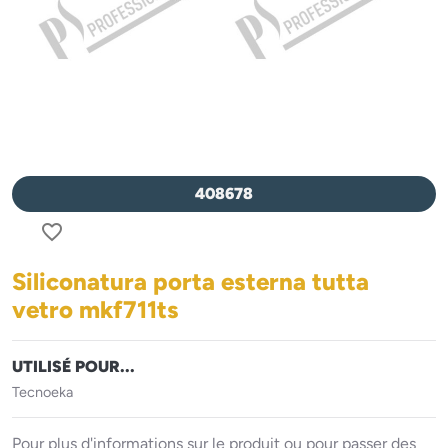
408678
favorite_border
Siliconatura porta esterna tutta
vetro mkf711ts
UTILISÉ POUR...
Tecnoeka
Pour plus d'informations sur le produit ou pour passer des