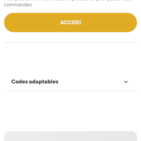
commandes
ACCEDI
Codes adaptables

MARQUE
Tecnoeka