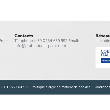
Contacts
Réseau
Pn) –
Téléphone
:+39 0434 639 992
Email:
Linkedi
info@professionalspares.com
 C.F. IT01559800931 -
Politique élargie en matière de cookies
-
Condition