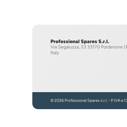
Professional Spares S.r.l.
Via Segaluzza, 23
33170 Pordenone (
Italy
© 2026 Professional Spares s.r.l. - P.IVA e