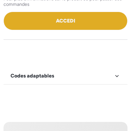
commandes
ACCEDI
Codes adaptables

MARQUE
ILSA