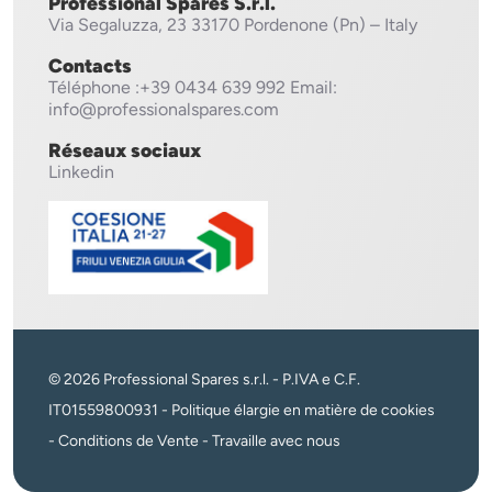
Professional Spares S.r.l.
Via Segaluzza, 23
33170 Pordenone (Pn) – Italy
Contacts
Téléphone
:+39 0434 639 992
Email:
info@professionalspares.com
Réseaux sociaux
Linkedin
© 2026 Professional Spares s.r.l. - P.IVA e C.F.
IT01559800931 -
Politique élargie en matière de cookies
-
Conditions de Vente
-
Travaille avec nous