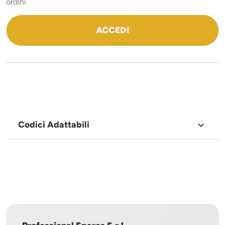
ordini
ACCEDI
Codici Adattabili

MARCHIO
Roller
Grill