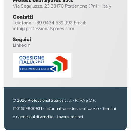
Professional Spares S.r.l.
Via Segaluzza, 23
33170 Pordenone (Pn) – Italy
Contatti
Telefono
:+39 0434 639 992
Email:
info@professionalspares.com
Seguici
Linkedin
© 2026 Professional Spares s.r.l. - P.IVA e C.F.
IT01559800931 -
Informativa estesa sui cookie
-
Termini
e condizioni di vendita
-
Lavora con noi