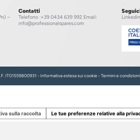
Contatti
Seguic
Pn) –
Telefono
:+39 0434 639 992
Email:
Linkedi
info@professionalspares.com
 C.F. IT01559800931 -
Informativa estesa sui cookie
-
Termini e condizioni
iva sulla raccolta
Le tue preferenze relative alla priva