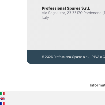
Professional Spares S.r.l.
Via Segaluzza, 23
33170 Pordenone (
Italy
© 2026 Professional Spares s.r.l. - P.IVA e
Informat
Italiano
English
Français