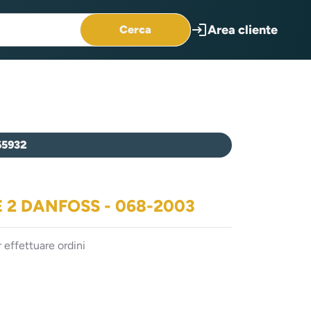
login
Area cliente
Cerca
65932
/TE 2 DANFOSS - 068-2003
 effettuare ordini