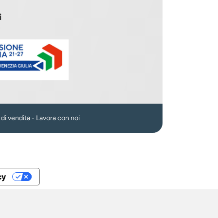
i
n
 di vendita
-
Lavora con noi
cy