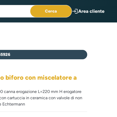
login
Area cliente
Cerca
65926
o biforo con miscelatore a
000 canna erogazione L=220 mm H erogatore
on cartuccia in ceramica con valvole di non
rie Echtermann