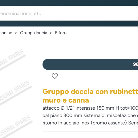
lonnine
Gruppi doccia
Biforo
9
favorite_border
Gruppo doccia con rubinett
muro e canna
attacco Ø 1/2" interasse 150 mm H tot=1
dal piano 300 mm sistema di miscelazione c
ritorno In acciaio inox (cromo assente) Se