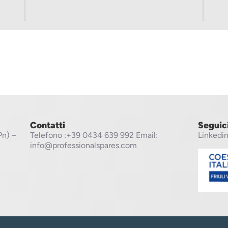
Contatti
Seguic
Pn) –
Telefono
:+39 0434 639 992
Email:
Linkedi
info@professionalspares.com