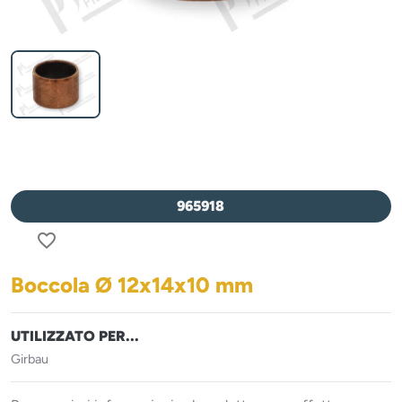
965918
favorite_border
Boccola Ø 12x14x10 mm
UTILIZZATO PER...
Girbau