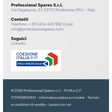
Professional Spares S.r.l.
Via Segaluzza, 23
33170 Pordenone (Pn) – Italy
Contatti
Telefono
:+39 0434 639 992
Email:
info@professionalspares.com
Seguici
Linkedin
© 2026 Professional Spares s.r.l. - P.IVA e C.F.
IT01559800931 -
Informativa estesa sui cookie
-
Termini
e condizioni di vendita
-
Lavora con noi