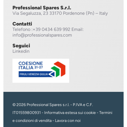
Professional Spares S.r.l.
Via Segaluzza, 23
33170 Pordenone (Pn) – Italy
Contatti
Telefono
:+39 0434 639 992
Email:
info@professionalspares.com
Seguici
Linkedin
© 2026 Professional Spares s.r.l. - P.IVA e C.F.
IT01559800931 -
Informativa estesa sui cookie
-
Termini
e condizioni di vendita
-
Lavora con noi