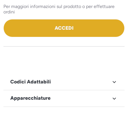
Per maggiori informazioni sul prodotto o per effettuare
ordini
ACCEDI
Codici Adattabili

Apparecchiature

MARCHIO
MARCHIO
GAMMA/FAMIGLIA
MODELLO/PNC
Comenda
Elettrobar/Colged
Hoon
Comenda
Lavaggio Stoviglie >