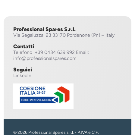
ECOTEMP11
,
Lavaoggetti
Lavaggio Stoviglie >
LC380RCD
,
Cappottina
LC380 RCD
,
Professional Spares S.r.l.
Via Segaluzza, 23
33170 Pordenone (Pn) – Italy
ECOTEMP11
,
Contatti
LC700MRCD
,
Telefono
:+39 0434 639 992
Email:
LC 700MRCD
,
info@professionalspares.com
LC900MRCD
,
Seguici
Linkedin
LC 900MRCD
,
LC1200MRCD
,
LC1200MRCD
,
LC700MRCD
,
LC900MRCD
,
LC1200M
,
© 2026 Professional Spares s.r.l. - P.IVA e C.F.
LC700M
,