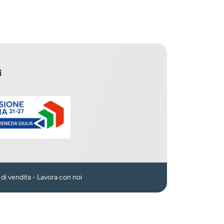
i
n
 di vendita
-
Lavora con noi