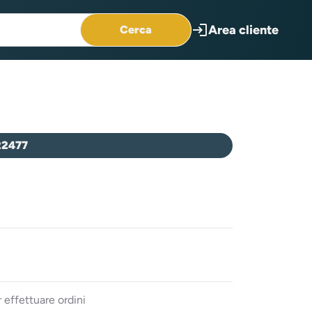
login
Area cliente
Cerca
22477
 effettuare ordini