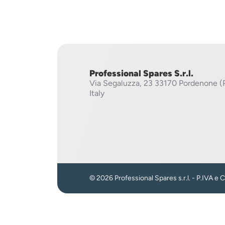
Professional Spares S.r.l.
Via Segaluzza, 23
33170 Pordenone (
Italy
© 2026 Professional Spares s.r.l. - P.IVA e