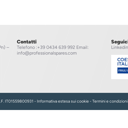
Contatti
Seguic
Pn) –
Telefono
:+39 0434 639 992
Email:
Linkedi
info@professionalspares.com
 C.F. IT01559800931 -
Informativa estesa sui cookie
-
Termini e condizioni