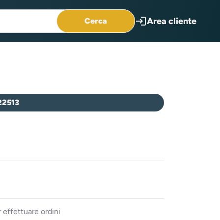
login
Area cliente
Cerca
22513
 effettuare ordini