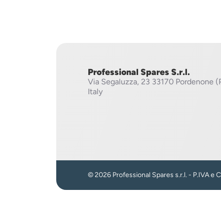
Professional Spares S.r.l.
Via Segaluzza, 23
33170 Pordenone (
Italy
© 2026 Professional Spares s.r.l. - P.IVA e