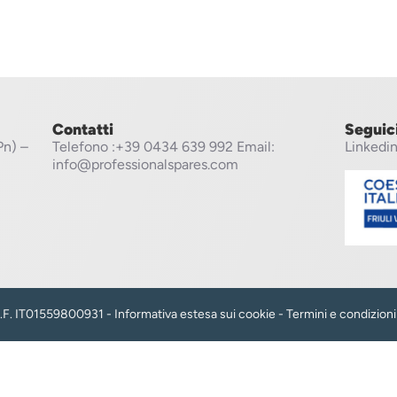
Contatti
Seguic
Pn) –
Telefono
:+39 0434 639 992
Email:
Linkedi
info@professionalspares.com
 C.F. IT01559800931 -
Informativa estesa sui cookie
-
Termini e condizioni