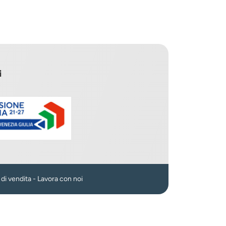
i
n
 di vendita
-
Lavora con noi