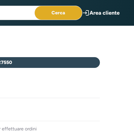
login
Area cliente
Cerca
27550
 effettuare ordini