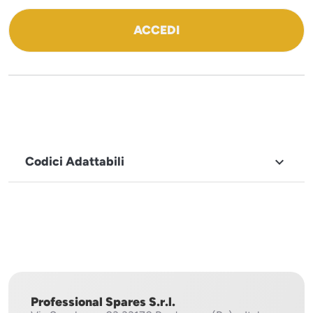
ACCEDI
Codici Adattabili

MARCHIO
Sammic
Professional Spares S.r.l.