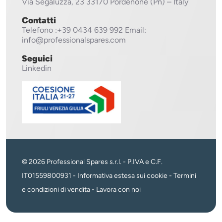
Via Segaluzza, 23
33170 Pordenone (Pn) – Italy
Contatti
Telefono
:+39 0434 639 992
Email:
info@professionalspares.com
Seguici
Linkedin
© 2026 Professional Spares s.r.l. - P.IVA e C.F.
IT01559800931 -
Informativa estesa sui cookie
-
Termini
e condizioni di vendita
-
Lavora con noi