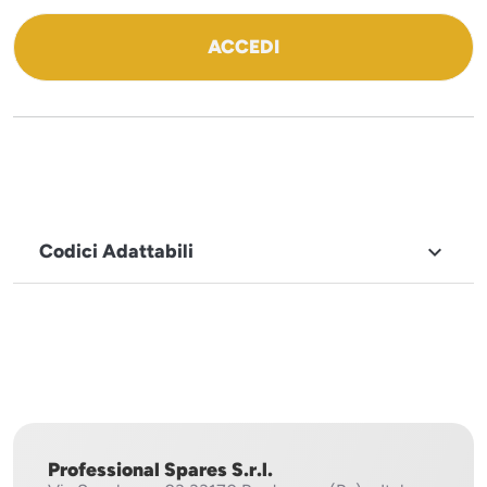
ACCEDI
Codici Adattabili

MARCHIO
Sirman
Professional Spares S.r.l.