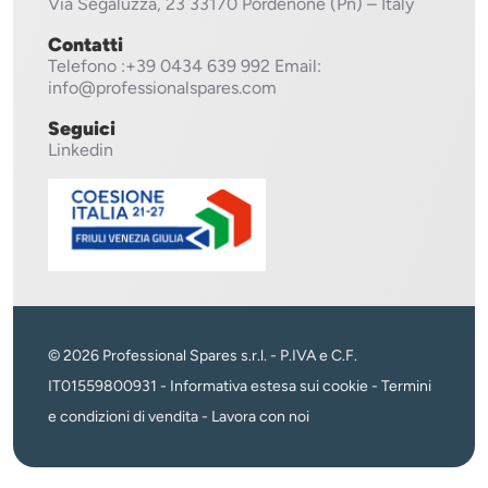
Via Segaluzza, 23
33170 Pordenone (Pn) – Italy
Contatti
Telefono
:+39 0434 639 992
Email:
info@professionalspares.com
Seguici
Linkedin
© 2026 Professional Spares s.r.l. - P.IVA e C.F.
IT01559800931 -
Informativa estesa sui cookie
-
Termini
e condizioni di vendita
-
Lavora con noi