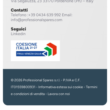
Via Segaluzza, 23
33170 Pordenone (Pn) – Italy
Contatti
Telefono
:+39 0434 639 992
Email:
info@professionalspares.com
Seguici
Linkedin
© 2026 Professional Spares s.r.l. - P.IVA e C.F.
IT01559800931 -
Informativa estesa sui cookie
-
Termini
e condizioni di vendita
-
Lavora con noi