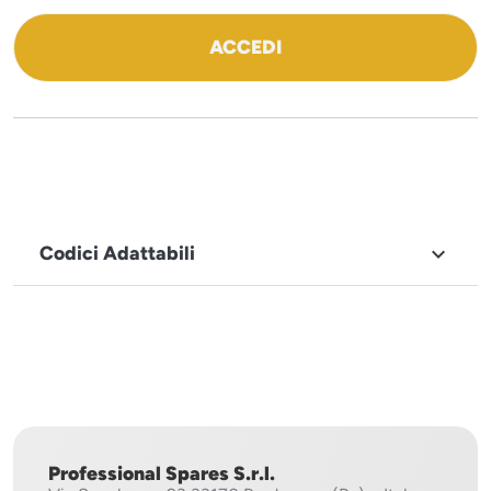
ACCEDI
Codici Adattabili

MARCHIO
Sirman
Professional Spares S.r.l.