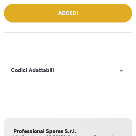
ACCEDI
Codici Adattabili

MARCHIO
Sirman
Professional Spares S.r.l.