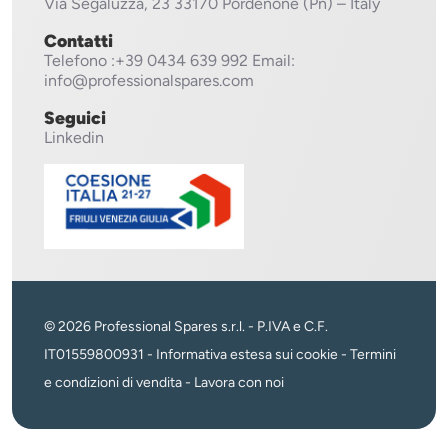
Via Segaluzza, 23
33170 Pordenone (Pn) – Italy
Contatti
Telefono
:+39 0434 639 992
Email:
info@professionalspares.com
Seguici
Linkedin
© 2026 Professional Spares s.r.l. - P.IVA e C.F.
IT01559800931 -
Informativa estesa sui cookie
-
Termini
e condizioni di vendita
-
Lavora con noi