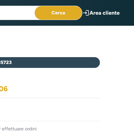
login
Area cliente
Cerca
35723
006
 effettuare ordini