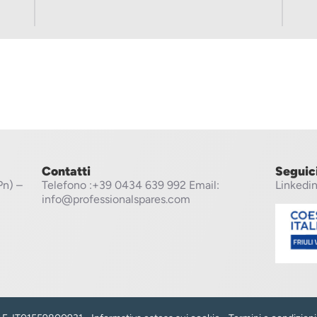
Contatti
Seguic
Pn) –
Telefono
:+39 0434 639 992
Email:
Linkedi
info@professionalspares.com