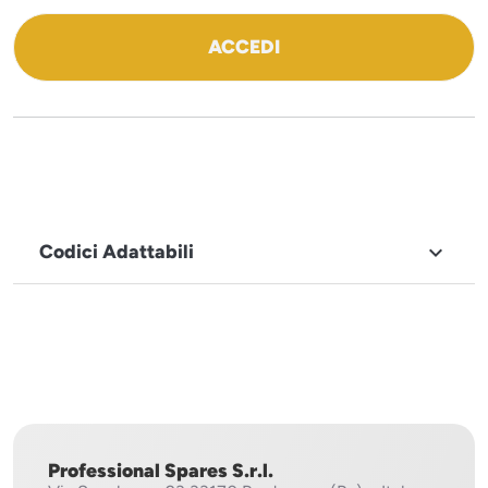
ACCEDI
Codici Adattabili

MARCHIO
Sirman
Professional Spares S.r.l.