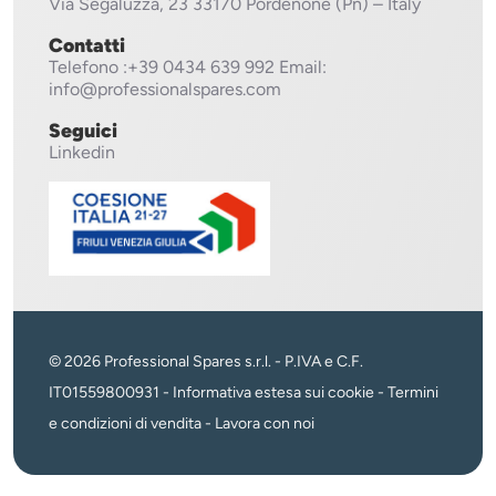
Via Segaluzza, 23
33170 Pordenone (Pn) – Italy
Contatti
Telefono
:+39 0434 639 992
Email:
info@professionalspares.com
Seguici
Linkedin
© 2026 Professional Spares s.r.l. - P.IVA e C.F.
IT01559800931 -
Informativa estesa sui cookie
-
Termini
e condizioni di vendita
-
Lavora con noi