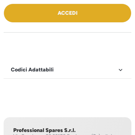
ACCEDI
Codici Adattabili

MARCHIO
Sirman
Professional Spares S.r.l.