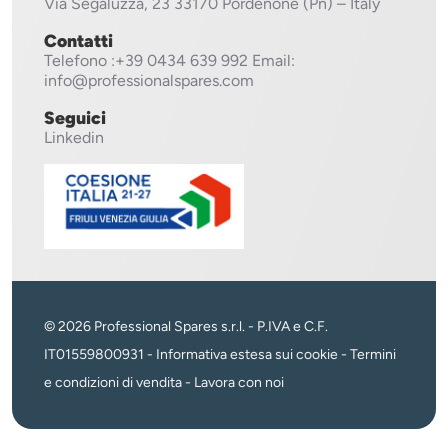
Via Segaluzza, 23
33170 Pordenone (Pn) – Italy
Contatti
Telefono
:+39 0434 639 992
Email:
info@professionalspares.com
Seguici
Linkedin
© 2026 Professional Spares s.r.l. - P.IVA e C.F.
IT01559800931 -
Informativa estesa sui cookie
-
Termini
e condizioni di vendita
-
Lavora con noi