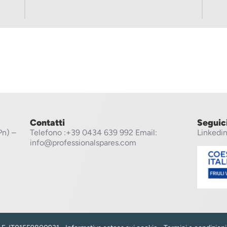
Contatti
Seguic
Pn) –
Telefono
:+39 0434 639 992
Email:
Linkedi
info@professionalspares.com