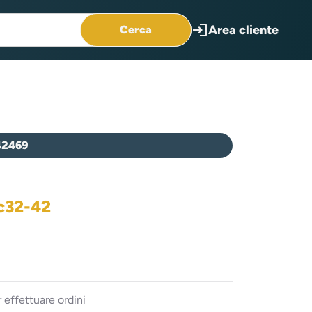
login
Area cliente
Cerca
42469
tc32-42
 effettuare ordini