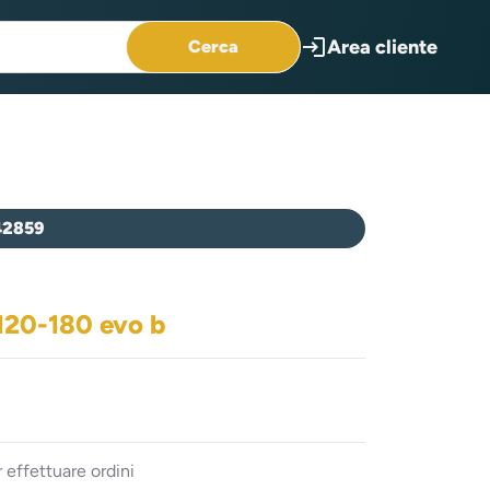
login
Area cliente
Cerca
42859
 120-180 evo b
 effettuare ordini