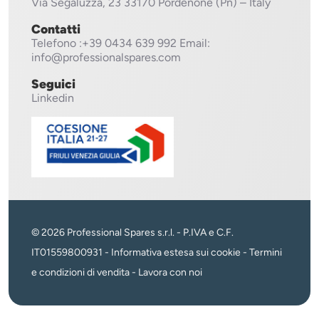
Via Segaluzza, 23
33170 Pordenone (Pn) – Italy
Contatti
Telefono
:+39 0434 639 992
Email:
info@professionalspares.com
Seguici
Linkedin
© 2026 Professional Spares s.r.l. - P.IVA e C.F.
IT01559800931 -
Informativa estesa sui cookie
-
Termini
e condizioni di vendita
-
Lavora con noi