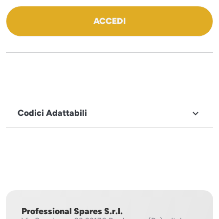
ACCEDI
Codici Adattabili

MARCHIO
Sirman
Professional Spares S.r.l.