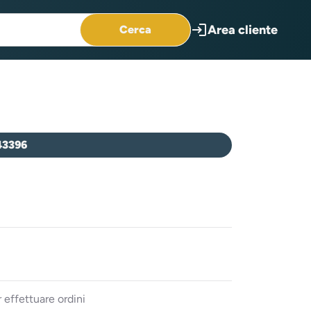
login
Area cliente
Cerca
43396
 effettuare ordini