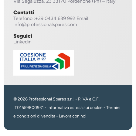
Via Segaluzza, 23
33170 Pordenone (Pn) – Italy
Contatti
Telefono
:+39 0434 639 992
Email:
info@professionalspares.com
Seguici
Linkedin
© 2026 Professional Spares s.r.l. - P.IVA e C.F.
IT01559800931 -
Informativa estesa sui cookie
-
Termini
e condizioni di vendita
-
Lavora con noi