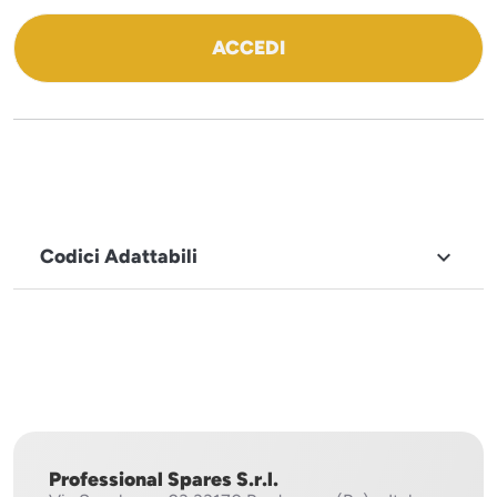
ACCEDI
Codici Adattabili

MARCHIO
Sirman
Professional Spares S.r.l.