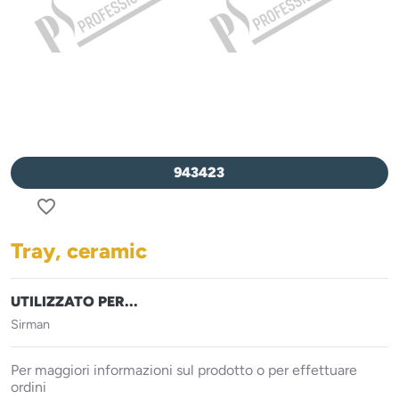
943423
favorite_border
Tray, ceramic
UTILIZZATO PER...
Sirman
Per maggiori informazioni sul prodotto o per effettuare
ordini