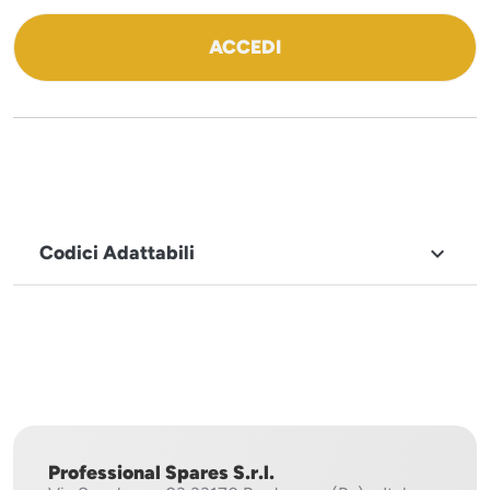
ACCEDI
Codici Adattabili

MARCHIO
Sirman
Professional Spares S.r.l.