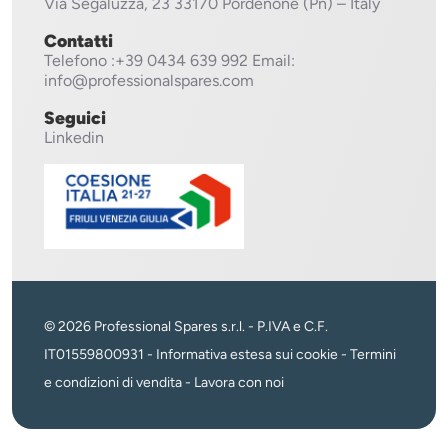
Via Segaluzza, 23
33170 Pordenone (Pn) – Italy
Contatti
Telefono
:+39 0434 639 992
Email:
info@professionalspares.com
Seguici
Linkedin
© 2026 Professional Spares s.r.l. - P.IVA e C.F.
IT01559800931 -
Informativa estesa sui cookie
-
Termini
e condizioni di vendita
-
Lavora con noi