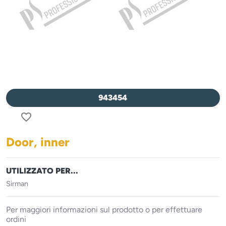
943454
favorite_border
Door, inner
UTILIZZATO PER...
Sirman
Per maggiori informazioni sul prodotto o per effettuare
ordini