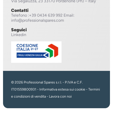
Via Segaluzza, 23
33170 Pordenone (Pn) – Italy
Contatti
Telefono
:+39 0434 639 992
Email:
info@professionalspares.com
Seguici
Linkedin
© 2026 Professional Spares s.r.l. - P.IVA e C.F.
IT01559800931 -
Informativa estesa sui cookie
-
Termini
e condizioni di vendita
-
Lavora con noi