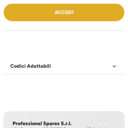
ACCEDI
Codici Adattabili

MARCHIO
Robot
Coupe
Professional Spares S.r.l.