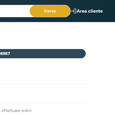
login
Area cliente
Cerca
96987
 effettuare ordini