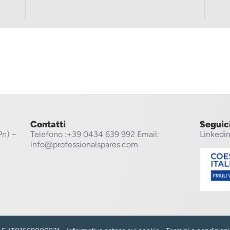
Contatti
Seguic
Pn) –
Telefono
:+39 0434 639 992
Email:
Linkedi
info@professionalspares.com