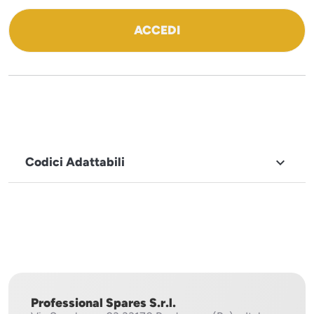
ACCEDI
Codici Adattabili

MARCHIO
Mach
Professional Spares S.r.l.