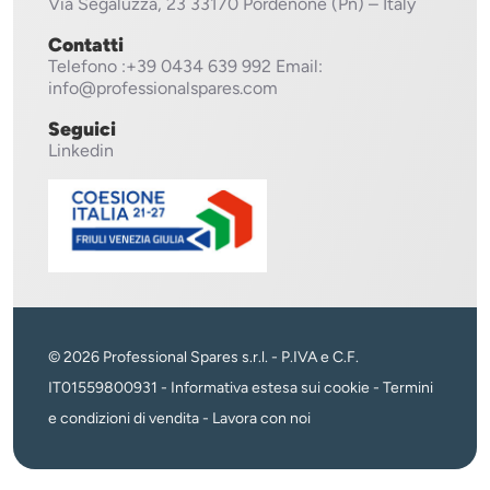
Via Segaluzza, 23
33170 Pordenone (Pn) – Italy
Contatti
Telefono
:+39 0434 639 992
Email:
info@professionalspares.com
Seguici
Linkedin
© 2026 Professional Spares s.r.l. - P.IVA e C.F.
IT01559800931 -
Informativa estesa sui cookie
-
Termini
e condizioni di vendita
-
Lavora con noi