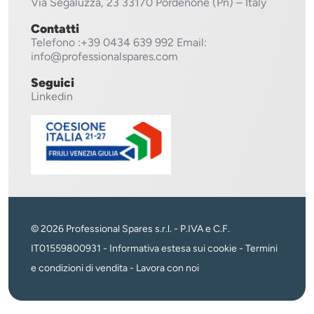
Via Segaluzza, 23
33170 Pordenone (Pn) – Italy
Contatti
Telefono
:+39 0434 639 992
Email:
info@professionalspares.com
Seguici
Linkedin
© 2026 Professional Spares s.r.l. - P.IVA e C.F.
IT01559800931 -
Informativa estesa sui cookie
-
Termini
e condizioni di vendita
-
Lavora con noi