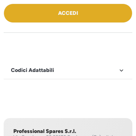
ACCEDI
Codici Adattabili

MARCHIO
Mach
Professional Spares S.r.l.