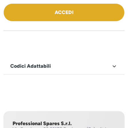
ACCEDI
Codici Adattabili

MARCHIO
Mach
Professional Spares S.r.l.