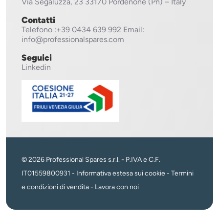
Via Segaluzza, 23
33170 Pordenone (Pn) – Italy
Contatti
Telefono
:+39 0434 639 992
Email:
info@professionalspares.com
Seguici
Linkedin
© 2026 Professional Spares s.r.l. - P.IVA e C.F.
IT01559800931 -
Informativa estesa sui cookie
-
Termini
e condizioni di vendita
-
Lavora con noi