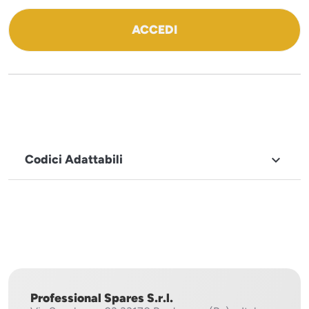
ACCEDI
Codici Adattabili

MARCHIO
Mach
Professional Spares S.r.l.