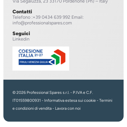
Via Segaluzza, 23
33170 Pordenone (Pn) – Italy
Contatti
Telefono
:+39 0434 639 992
Email:
info@professionalspares.com
Seguici
Linkedin
© 2026 Professional Spares s.r.l. - P.IVA e C.F.
IT01559800931 -
Informativa estesa sui cookie
-
Termini
e condizioni di vendita
-
Lavora con noi