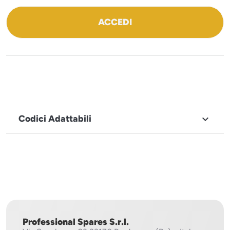
ACCEDI
Codici Adattabili

MARCHIO
Imesa
Professional Spares S.r.l.