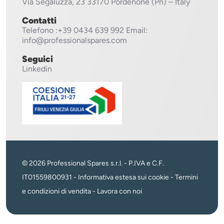
Via Segaluzza, 23
33170 Pordenone (Pn) – Italy
Contatti
Telefono
:+39 0434 639 992
Email:
info@professionalspares.com
Seguici
Linkedin
© 2026 Professional Spares s.r.l. - P.IVA e C.F.
IT01559800931 -
Informativa estesa sui cookie
-
Termini
e condizioni di vendita
-
Lavora con noi