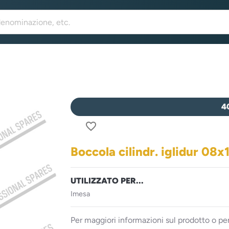
4
favorite_border
Boccola cilindr. iglidur 08x
UTILIZZATO PER...
Imesa
Per maggiori informazioni sul prodotto o per