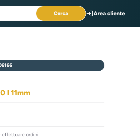
login
Area cliente
Cerca
06166
10 l 11mm
 effettuare ordini