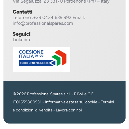
Via Segaluzza, 23
33170 Pordenone (Pn) – Italy
Contatti
Telefono
:+39 0434 639 992
Email:
info@professionalspares.com
Seguici
Linkedin
© 2026 Professional Spares s.r.l. - P.IVA e C.F.
IT01559800931 -
Informativa estesa sui cookie
-
Termini
e condizioni di vendita
-
Lavora con noi