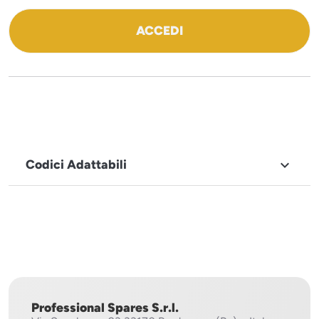
ACCEDI
Codici Adattabili

MARCHIO
Imesa
Professional Spares S.r.l.