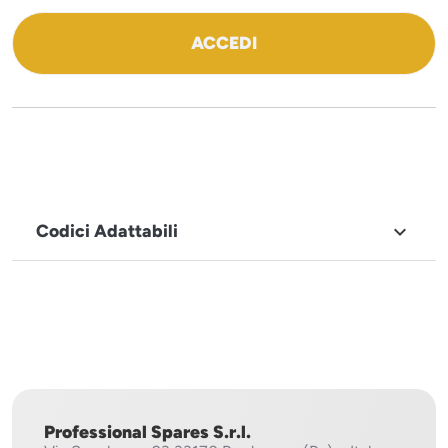
ACCEDI
Codici Adattabili

MARCHIO
Imesa
Professional Spares S.r.l.