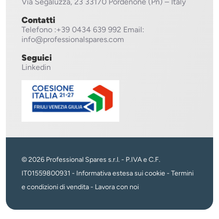
Via Segaluzza, 23
33170 Pordenone (Pn) – Italy
Contatti
Telefono
:+39 0434 639 992
Email:
info@professionalspares.com
Seguici
Linkedin
© 2026 Professional Spares s.r.l. - P.IVA e C.F.
IT01559800931 -
Informativa estesa sui cookie
-
Termini
e condizioni di vendita
-
Lavora con noi