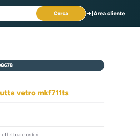
login
Area cliente
Cerca
08678
tutta vetro mkf711ts
 effettuare ordini