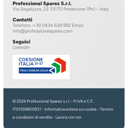
Professional Spares S.r.l.
Via Segaluzza, 23
33170 Pordenone (Pn) – Italy
Contatti
Telefono
:+39 0434 639 992
Email:
info@professionalspares.com
Seguici
Linkedin
© 2026 Professional Spares s.r.l. - P.IVA e C.F.
IT01559800931 -
Informativa estesa sui cookie
-
Termini
e condizioni di vendita
-
Lavora con noi