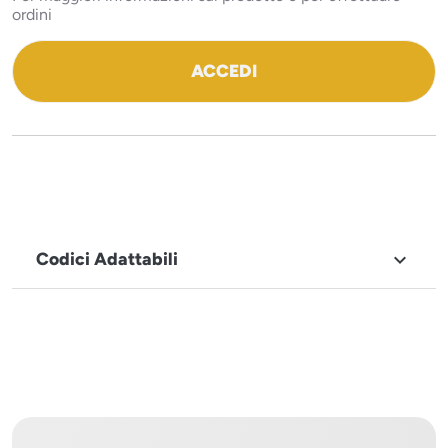
ordini
ACCEDI
Codici Adattabili

MARCHIO
Tecnoeka