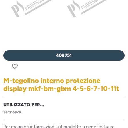
408751
favorite_border
M-tegolino interno protezione
display mkf-bm-gbm 4-5-6-7-10-11t
UTILIZZATO PER...
Tecnoeka
Per maggiori informazioni sul prodotto o per effettuare