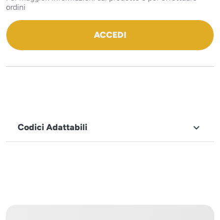
ordini
ACCEDI
Codici Adattabili

MARCHIO
Tecnoeka