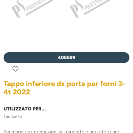
408899
favorite_border
Tappo inferiore dx porta per forni 3-
4t 2022
UTILIZZATO PER...
Tecnoeka
Per maggiori informazioni sul prodotto o per effettuare