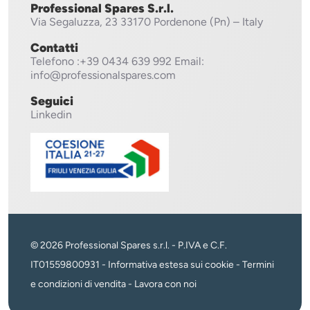
Professional Spares S.r.l.
Via Segaluzza, 23
33170 Pordenone (Pn) – Italy
Contatti
Telefono
:+39 0434 639 992
Email:
info@professionalspares.com
Seguici
Linkedin
© 2026 Professional Spares s.r.l. - P.IVA e C.F.
IT01559800931 -
Informativa estesa sui cookie
-
Termini
e condizioni di vendita
-
Lavora con noi